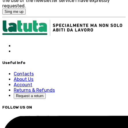
the use of the newsletter service I have expressly
requested.
Sing me up
Useful Info
Contacts
About Us
Account
Returns & Refunds
Request a return
FOLLOW US ON