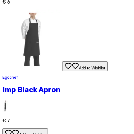
€ 6
Add to Wishlist
Egochef
Imp Black Apron
€ 7