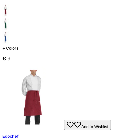
+
Colors
€ 9
Add to Wishlist
Egochef