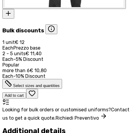
Bulk discounts
1 unit
€ 12
Each
Prezzo base
2 - 5 units
€ 11,40
Each
-
5
%
Discount
Popular
more than
6
€ 10,80
Each
-
10
%
Discount
Select sizes and quantities
Add to cart
Looking for bulk orders or customised uniforms?
Contact
us to get a quick quote.
Richiedi Preventivo
Additional details