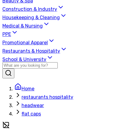
Beauty & Spa
Construction & Industry
Housekeeping & Cleaning
Medical & Nursing
PPE
Promotional Apparel
Restaurants & Hospitality
School & University
Home
restaurants hospitality
headwear
flat caps