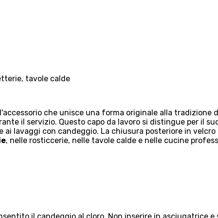
tterie, tavole calde
'accessorio che unisce una forma originale alla tradizione de
ante il servizio. Questo capo da lavoro si distingue per il 
e ai lavaggi con candeggio. La chiusura posteriore in velcro
ie
, nelle rosticcerie, nelle tavole calde e nelle cucine profess
sentito il candeggio al cloro. Non inserire in asciugatrice e