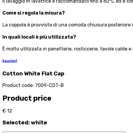
Il lavaggio in lavatrice è raccomandato fino a 60°C ed è con
Come si regola la misura?
La coppola è provvista di una comoda chiusura posteriore 
In quali locali è più utilizzata?
È molto utilizzata in panetterie, rosticcerie, tavole calde e
Egochef
Cotton White Flat Cap
Product code
:
7009-CDT-B
Product price
€ 12
Selected
:
white