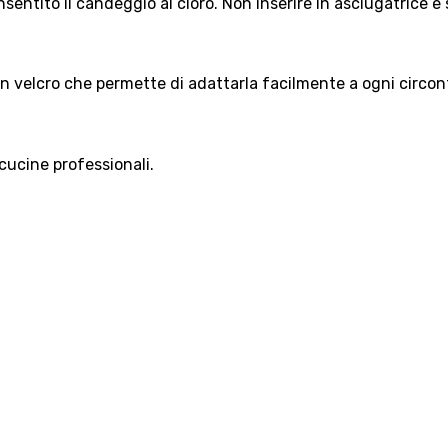
sentito il candeggio al cloro. Non inserire in asciugatrice e
in velcro che permette di adattarla facilmente a ogni circo
 cucine professionali.