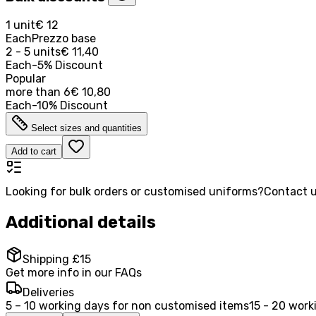
1 unit
€ 12
Each
Prezzo base
2 - 5 units
€ 11,40
Each
-
5
%
Discount
Popular
more than
6
€ 10,80
Each
-
10
%
Discount
Select sizes and quantities
Add to cart
Looking for bulk orders or customised uniforms?
Contact u
Additional details
Shipping £15
Get more info in our FAQs
Deliveries
5 – 10 working days for non customised items
15 - 20 work