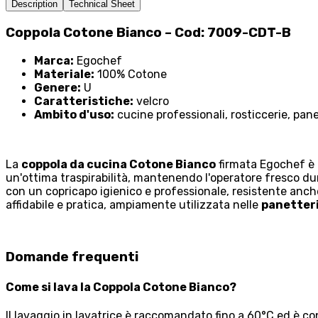
Description
Technical Sheet
Coppola Cotone Bianco – Cod: 7009-CDT-B
Marca:
Egochef
Materiale:
100% Cotone
Genere:
U
Caratteristiche:
velcro
Ambito d'uso:
cucine professionali, rosticcerie, pane
La
coppola da cucina Cotone Bianco
firmata Egochef è l
un'ottima traspirabilità, mantenendo l'operatore fresco dur
con un copricapo igienico e professionale, resistente anch
affidabile e pratica, ampiamente utilizzata nelle
panetter
Domande frequenti
Come si lava la Coppola Cotone Bianco?
Il lavaggio in lavatrice è raccomandato fino a 60°C ed è con