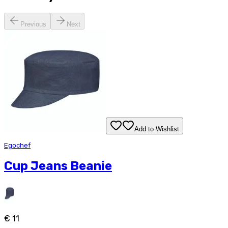
Previous
Next
Add to Wishlist
Egochef
Cup Jeans Beanie
€ 11