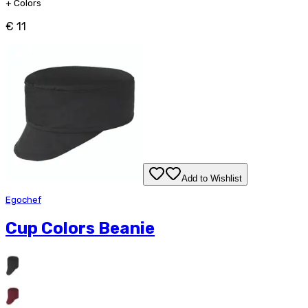
+
Colors
€ 11
Add to Wishlist
Egochef
Cup Colors Beanie