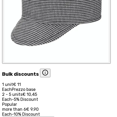
Bulk discounts
1 unit
€ 11
Each
Prezzo base
2 - 5 units
€ 10,45
Each
-
5
%
Discount
Popular
more than
6
€ 9,90
Each
-
10
%
Discount