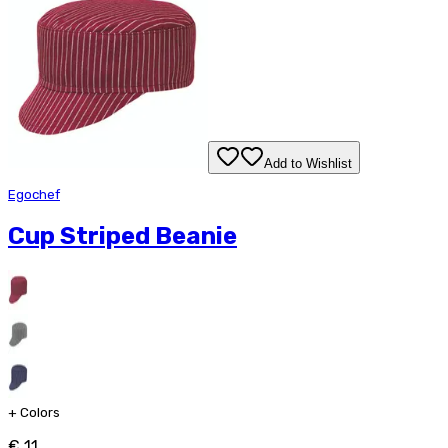
Add to Wishlist
Egochef
Cup Striped Beanie
+
Colors
€ 11