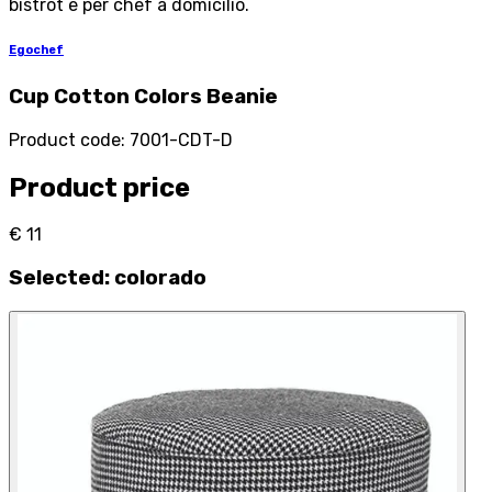
bistrot e per chef a domicilio.
Egochef
Cup Cotton Colors Beanie
Product code
:
7001-CDT-D
Product price
€ 11
Selected
:
colorado