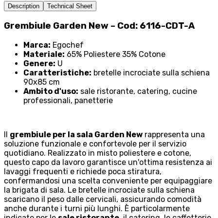
Description
Technical Sheet
Grembiule Garden New – Cod: 6116-CDT-A
Marca:
Egochef
Materiale:
65% Poliestere 35% Cotone
Genere:
U
Caratteristiche:
bretelle incrociate sulla schiena
90x85 cm
Ambito d'uso:
sale ristorante, catering, cucine
professionali, panetterie
Il
grembiule per la sala Garden New
rappresenta una
soluzione funzionale e confortevole per il servizio
quotidiano. Realizzato in misto poliestere e cotone,
questo capo da lavoro garantisce un'ottima resistenza ai
lavaggi frequenti e richiede poca stiratura,
confermandosi una scelta conveniente per equipaggiare
la brigata di sala. Le bretelle incrociate sulla schiena
scaricano il peso dalle cervicali, assicurando comodità
anche durante i turni più lunghi. È particolarmente
indicato per le
sale ristorante
, il catering, le caffetterie