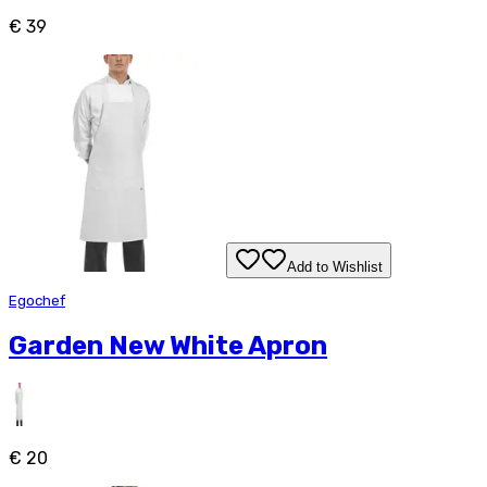
€ 39
Add to Wishlist
Egochef
Garden New White Apron
€ 20