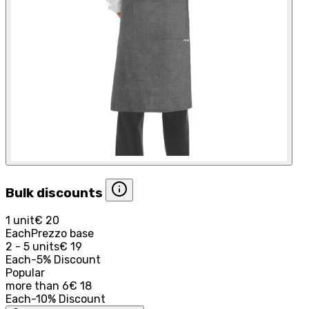
Bulk discounts
1 unit
€ 20
Each
Prezzo base
2 - 5 units
€ 19
Each
-
5
%
Discount
Popular
more than
6
€ 18
Each
-
10
%
Discount