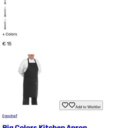
+
Colors
€ 15
Add to Wishlist
Egochef
Big Colors Kitchen Apron