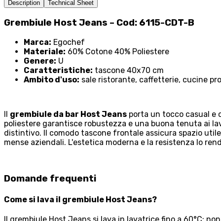
Description
Technical Sheet
Grembiule Host Jeans – Cod: 6115-CDT-B
Marca:
Egochef
Materiale:
60% Cotone 40% Poliestere
Genere:
U
Caratteristiche:
tascone 40x70 cm
Ambito d'uso:
sale ristorante, caffetterie, cucine pr
Il
grembiule da bar Host Jeans
porta un tocco casual e c
poliestere garantisce robustezza e una buona tenuta ai lav
distintivo. Il comodo tascone frontale assicura spazio util
mense aziendali. L'estetica moderna e la resistenza lo rend
Domande frequenti
Come si lava il grembiule Host Jeans?
Il grembiule Host Jeans si lava in lavatrice fino a 60°C; n