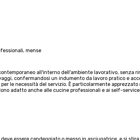
ofessionali, mense
ontemporaneo all'interno dell'ambiente lavorativo, senza rinu
aggi, confermandosi un indumento da lavoro pratico e accessi
e per le necessità del servizio. È particolarmente apprezzato
ono adatto anche alle cucine professionali e ai self-service
on deve essere candeggiato o messo in asciugatrice, e si stir