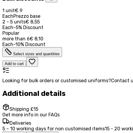
1 unit
€ 9
Each
Prezzo base
2 - 5 units
€ 8,55
Each
-
5
%
Discount
Popular
more than
6
€ 8,10
Each
-
10
%
Discount
Select sizes and quantities
Add to cart
Looking for bulk orders or customised uniforms?
Contact u
Additional details
Shipping £15
Get more info in our FAQs
Deliveries
5 – 10 working days for non customised items
15 - 20 work