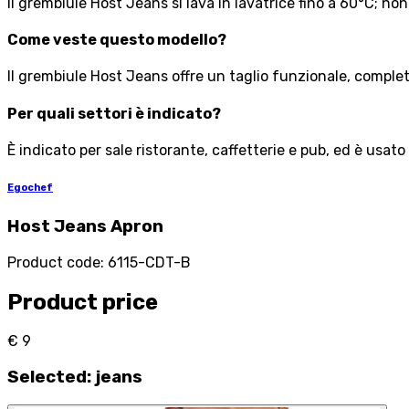
Il grembiule Host Jeans si lava in lavatrice fino a 60°C; n
Come veste questo modello?
Il grembiule Host Jeans offre un taglio funzionale, comple
Per quali settori è indicato?
È indicato per sale ristorante, caffetterie e pub, ed è usat
Egochef
Host Jeans Apron
Product code
:
6115-CDT-B
Product price
€ 9
Selected
:
jeans