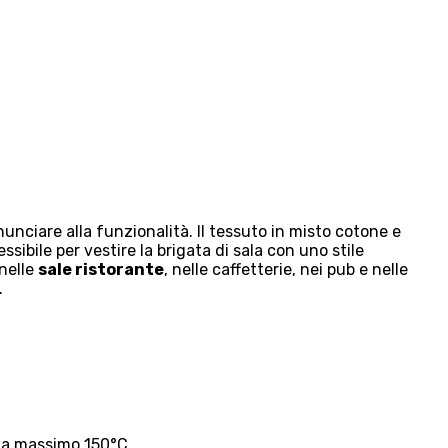
nciare alla funzionalità. Il tessuto in misto cotone e
bile per vestire la brigata di sala con uno stile
 nelle
sale ristorante
, nelle caffetterie, nei pub e nelle
.
a a massimo 150°C.