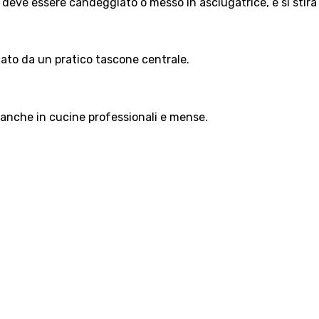
on deve essere candeggiato o messo in asciugatrice, e si stir
tato da un pratico tascone centrale.
o anche in cucine professionali e mense.