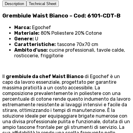
Description
Technical Sheet
Grembiule Waist Bianco – Cod: 6101-CDT-B
Marca:
Egochef
Materiale:
80% Poliestere 20% Cotone
Genere:
U
Caratteristiche:
tascone 70x70 cm
Ambito d'uso:
cucine professionali, tavole calde,
rosticcerie, friggitorie
Il
grembiule da chef Waist Bianco
di Egochef è un
capo da lavoro essenziale, progettato per garantire
massima praticità a un costo accessibile. La
composizione prevalentemente in poliestere con una
percentuale di cotone rende questo indumento da lavoro
estremamente resistente ai lavaggi intensivi e facile da
stirare, ottimizzando i tempi di manutenzione. È la
soluzione ideale per equipaggiare brigate numerose con
una divisa professionale pulita e funzionale, dotata di un
ampio tascone frontale per gli strumenti di servizio. La
sua affidabilità lo rende una scelta frequente nelle