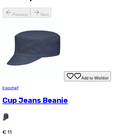
Previous
Next
Add to Wishlist
Egochef
Cup Jeans Beanie
€ 11