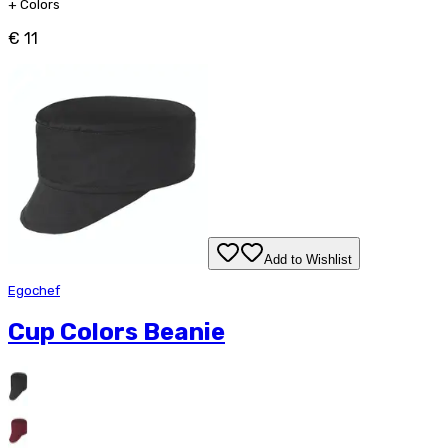
+
Colors
€ 11
Add to Wishlist
Egochef
Cup Colors Beanie