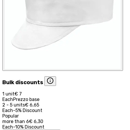
Bulk discounts
1 unit
€ 7
Each
Prezzo base
2 - 5 units
€ 6,65
Each
-
5
%
Discount
Popular
more than
6
€ 6,30
Each
-
10
%
Discount