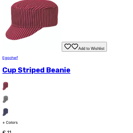
Add to Wishlist
Egochef
Cup Striped Beanie
+
Colors
€ 11