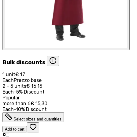
Bulk discounts
1 unit
€ 17
Each
Prezzo base
2 - 5 units
€ 16,15
Each
-
5
%
Discount
Popular
more than
6
€ 15,30
Each
-
10
%
Discount
Select sizes and quantities
Add to cart