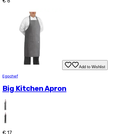
€ 6
Add to Wishlist
Egochef
Big Kitchen Apron
€ 17