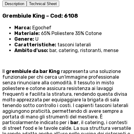
Description
Technical Sheet
Grembiule King – Cod: 6108
Marca:
Egochef
Materiale:
65% Poliestere 35% Cotone
Genere:
U
Caratteristiche:
tasconi laterali
Ambito d'uso:
bar, catering, ristoranti, mense
Il
grembiule da bar King
rappresenta una soluzione
funzionale per chi cerca un'immagine professionale
senza rinunciare alla comodità. Il tessuto in misto
poliestere e cotone assicura resistenza ai lavaggi
frequenti e facilita la stiratura, rendendo questa divisa
molto apprezzata per equipaggiare la brigata di sala
tenendo sotto controllo i costi. I capienti tasconi laterali
aggiungono praticità, permettendo di avere sempre a
portata di mano gli strumenti del mestiere. È
particolarmente indicato per i
bar
, il catering, i contesti
di street food e le tavole calde. La sua struttura versatile
lo rende adatto anche all'uso nelle cucine dei ristoranti e