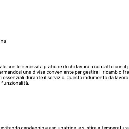
nna
e con le necessità pratiche di chi lavora a contatto con il p
rmandosi una divisa conveniente per gestire il ricambio frequ
 essenziali durante il servizio. Questo indumento da lavoro 
 funzionalità.
, evitando candeggio e asciugatrice, e si stira a temperatur