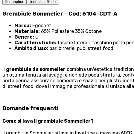
Description
Technical Sheet
Grembiule Sommelier – Cod: 6104-CDT-A
Marca:
Egochef
Materiale:
65% Poliestere 35% Cotone
Genere:
U
Caratteristiche:
tasche laterali, taschino porta pe
Ambito d'uso:
bar, birrerie, pub, street food
Il
grembiule da sommelier
combina un'estetica tradizional
un'ottima tenuta ai lavaggi e richiede poca stiratura, confe
porta penna assicurano comodità e spazio per gli strumenti
di street food, dove l'immagine professionale si unisce alla
Domande frequenti
Come si lava il grembiule Sommelier?
Il grembiule Sommelier si lava in lavatrice a massimo 60°C