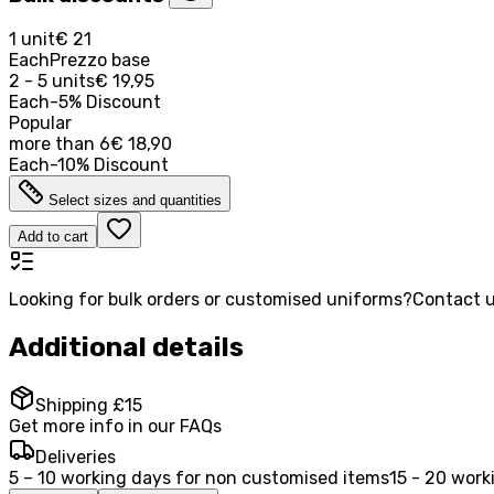
1 unit
€ 21
Each
Prezzo base
2 - 5 units
€ 19,95
Each
-
5
%
Discount
Popular
more than
6
€ 18,90
Each
-
10
%
Discount
Select sizes and quantities
Add to cart
Looking for bulk orders or customised uniforms?
Contact u
Additional details
Shipping £15
Get more info in our FAQs
Deliveries
5 – 10 working days for non customised items
15 - 20 work