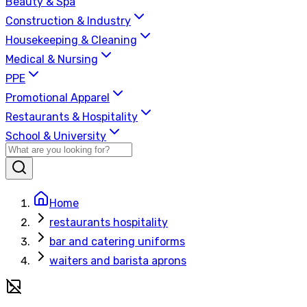
Beauty & Spa
Construction & Industry
Housekeeping & Cleaning
Medical & Nursing
PPE
Promotional Apparel
Restaurants & Hospitality
School & University
Home
restaurants hospitality
bar and catering uniforms
waiters and barista aprons