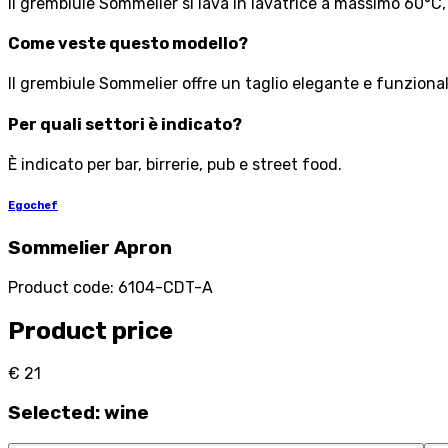
Il grembiule Sommelier si lava in lavatrice a massimo 60°C
Come veste questo modello?
Il grembiule Sommelier offre un taglio elegante e funzional
Per quali settori è indicato?
È indicato per bar, birrerie, pub e street food.
Egochef
Sommelier Apron
Product code
:
6104-CDT-A
Product price
€ 21
Selected
:
wine