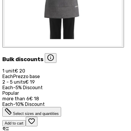
Bulk discounts
1 unit
€ 20
Each
Prezzo base
2 - 5 units
€ 19
Each
-
5
%
Discount
Popular
more than
6
€ 18
Each
-
10
%
Discount
Select sizes and quantities
Add to cart