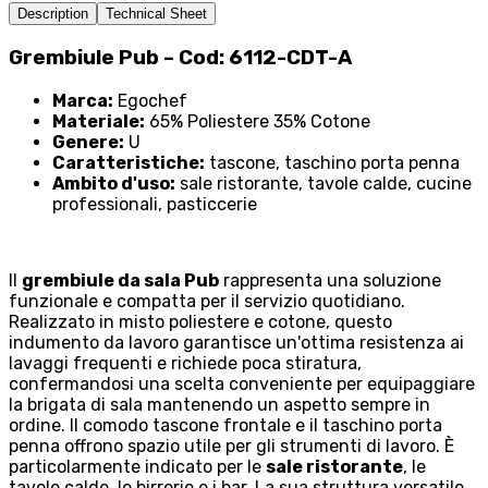
Description
Technical Sheet
Grembiule Pub – Cod: 6112-CDT-A
Marca:
Egochef
Materiale:
65% Poliestere 35% Cotone
Genere:
U
Caratteristiche:
tascone, taschino porta penna
Ambito d'uso:
sale ristorante, tavole calde, cucine
professionali, pasticcerie
Il
grembiule da sala Pub
rappresenta una soluzione
funzionale e compatta per il servizio quotidiano.
Realizzato in misto poliestere e cotone, questo
indumento da lavoro garantisce un'ottima resistenza ai
lavaggi frequenti e richiede poca stiratura,
confermandosi una scelta conveniente per equipaggiare
la brigata di sala mantenendo un aspetto sempre in
ordine. Il comodo tascone frontale e il taschino porta
penna offrono spazio utile per gli strumenti di lavoro. È
particolarmente indicato per le
sale ristorante
, le
tavole calde, le birrerie e i bar. La sua struttura versatile