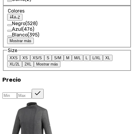
Colores
A-Z
Negro
(
528
)
Azul
(
476
)
Blanco
(
395
)
Mostrar más
Size
XXS
XS
XS/S
S
S/M
M
M/L
L
L/XL
XL
XL/2L
2XL
Mostrar más
Precio