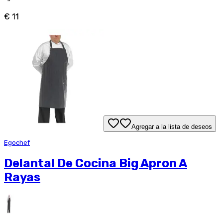
€ 11
Agregar a la lista de deseos
Egochef
Delantal De Cocina Big Apron A
Rayas