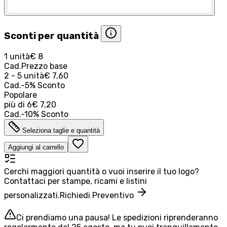
Sconti per quantità
1 unità
€ 8
Cad.
Prezzo base
2 - 5 unità
€ 7,60
Cad.
-
5
%
Sconto
Popolare
più di
6
€ 7,20
Cad.
-
10
%
Sconto
Seleziona taglie e quantità
Aggiungi al carrello
Cerchi maggiori quantità o vuoi inserire il tuo logo?
Contattaci per stampe, ricami e listini
personalizzati.
Richiedi Preventivo
Ci prendiamo una pausa! Le spedizioni riprenderanno