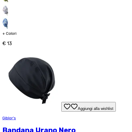
+
Colori
€ 13
Aggiungi alla wishlist
Giblor's
Bandana Urano Nero