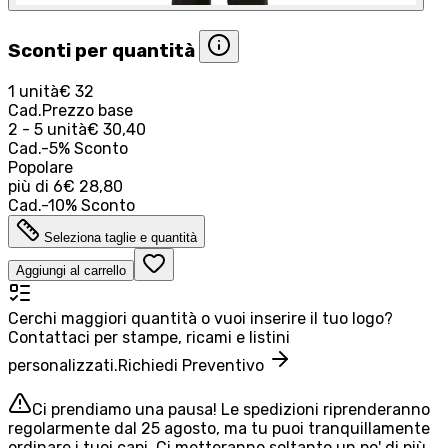
Sconti per quantità
1 unità
€ 32
Cad.
Prezzo base
2 - 5 unità
€ 30,40
Cad.
-
5
%
Sconto
Popolare
più di
6
€ 28,80
Cad.
-
10
%
Sconto
Seleziona taglie e quantità
Aggiungi al carrello
Cerchi maggiori quantità o vuoi inserire il tuo logo?
Contattaci per stampe, ricami e listini
personalizzati.
Richiedi Preventivo
Ci prendiamo una pausa! Le spedizioni riprenderanno
regolarmente dal 25 agosto, ma tu puoi tranquillamente
ordinare i tuoi capi. Ci metteranno soltanto un po' di più