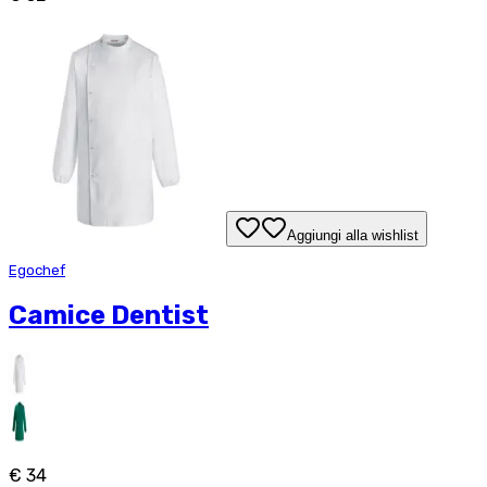
Aggiungi alla wishlist
Egochef
Camice Dentist
€ 34