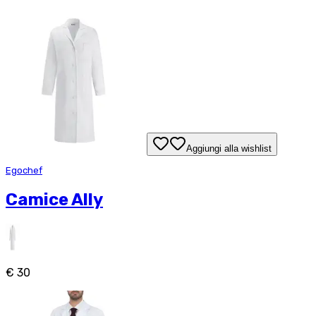
Aggiungi alla wishlist
Egochef
Camice Ally
€ 30