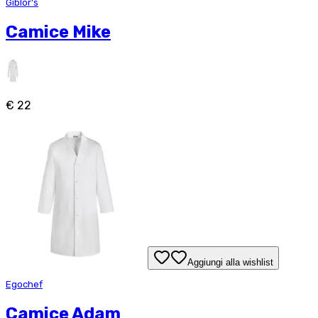
Giblor's
Camice Mike
€ 22
Aggiungi alla wishlist
Egochef
Camice Adam