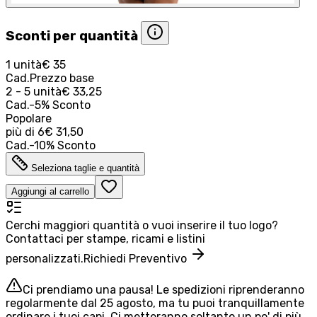
Sconti per quantità
1 unità
€ 35
Cad.
Prezzo base
2 - 5 unità
€ 33,25
Cad.
-
5
%
Sconto
Popolare
più di
6
€ 31,50
Cad.
-
10
%
Sconto
Seleziona taglie e quantità
Aggiungi al carrello
Cerchi maggiori quantità o vuoi inserire il tuo logo?
Contattaci per stampe, ricami e listini
personalizzati.
Richiedi Preventivo
Ci prendiamo una pausa! Le spedizioni riprenderanno
regolarmente dal 25 agosto, ma tu puoi tranquillamente
ordinare i tuoi capi. Ci metteranno soltanto un po' di più