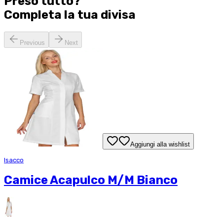
Preso tutto?
Completa la tua
divisa
Previous
Next
Aggiungi alla wishlist
Isacco
Camice Acapulco M/M Bianco