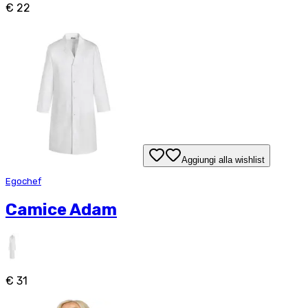
€ 22
Aggiungi alla wishlist
Egochef
Camice Adam
€ 31