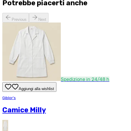
Potrebbe piacerti anche
Previous
Next
Spedizione in 24/48 h
Aggiungi alla wishlist
Giblor's
Camice Milly