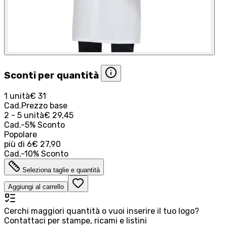
Sconti per quantità
1 unità
€ 31
Cad.
Prezzo base
2 - 5 unità
€ 29,45
Cad.
-
5
%
Sconto
Popolare
più di
6
€ 27,90
Cad.
-
10
%
Sconto
Seleziona taglie e quantità
Aggiungi al carrello
Cerchi maggiori quantità o vuoi inserire il tuo logo?
Contattaci per stampe, ricami e listini