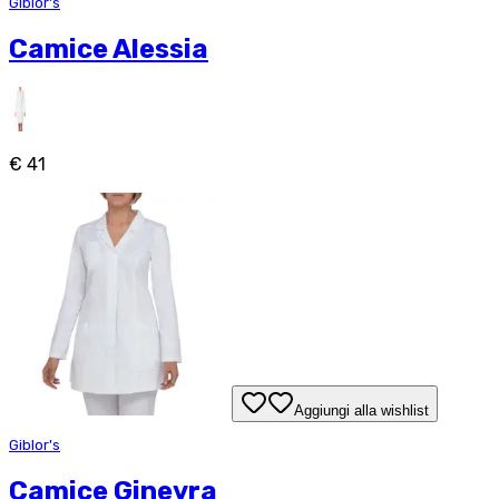
Giblor's
Camice Alessia
€ 41
Aggiungi alla wishlist
Giblor's
Camice Ginevra