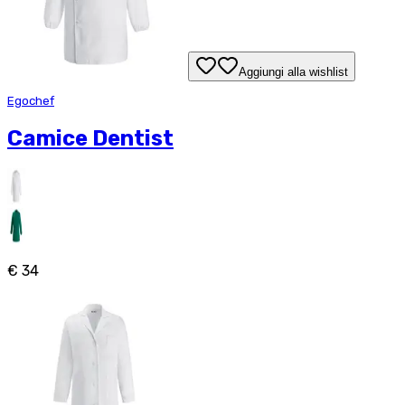
Aggiungi alla wishlist
Egochef
Camice Dentist
€ 34