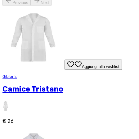
Previous
Next
Aggiungi alla wishlist
Giblor's
Camice Tristano
€ 26