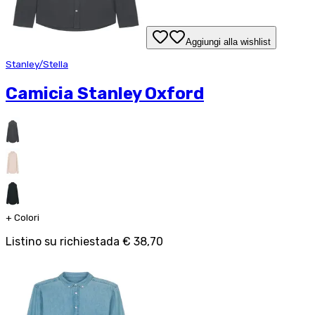
Aggiungi alla wishlist
Stanley/Stella
Camicia Stanley Oxford
+
Colori
Listino su richiesta
da
€ 38,70