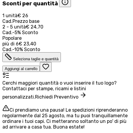
Sconti per quantità
1 unità
€ 26
Cad.
Prezzo base
2 - 5 unità
€ 24,70
Cad.
-
5
%
Sconto
Popolare
più di
6
€ 23,40
Cad.
-
10
%
Sconto
Seleziona taglie e quantità
Aggiungi al carrello
Cerchi maggiori quantità o vuoi inserire il tuo logo?
Contattaci per stampe, ricami e listini
personalizzati.
Richiedi Preventivo
Ci prendiamo una pausa! Le spedizioni riprenderanno
regolarmente dal 25 agosto, ma tu puoi tranquillamente
ordinare i tuoi capi. Ci metteranno soltanto un po' di più
ad arrivare a casa tua. Buona estate!