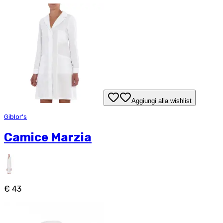
Aggiungi alla wishlist
Giblor's
Camice Marzia
€ 43