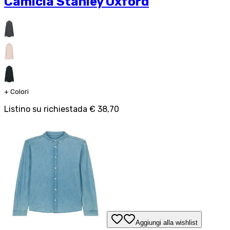
Camicia Stanley Oxford
+
Colori
Listino su richiesta
da
€ 38,70
Aggiungi alla wishlist