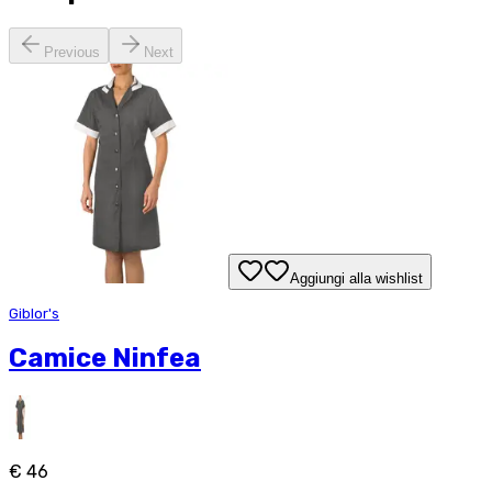
Previous
Next
Aggiungi alla wishlist
Giblor's
Camice Ninfea
€ 46