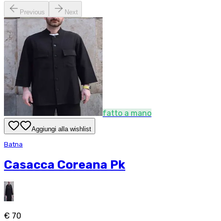
Previous
Next
fatto a mano
Aggiungi alla wishlist
Batna
Casacca Coreana Pk
€ 70