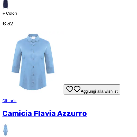
+
Colori
€ 32
Aggiungi alla wishlist
Giblor's
Camicia Flavia Azzurro