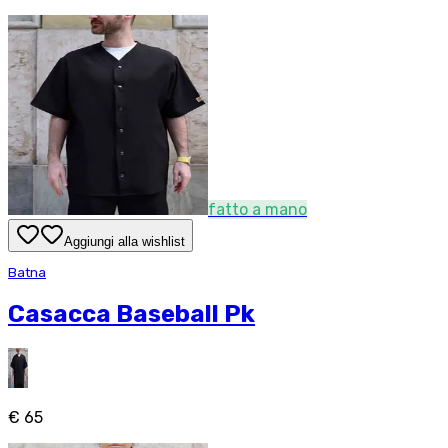
fatto a mano
Aggiungi alla wishlist
Batna
Casacca Baseball Pk
€ 65