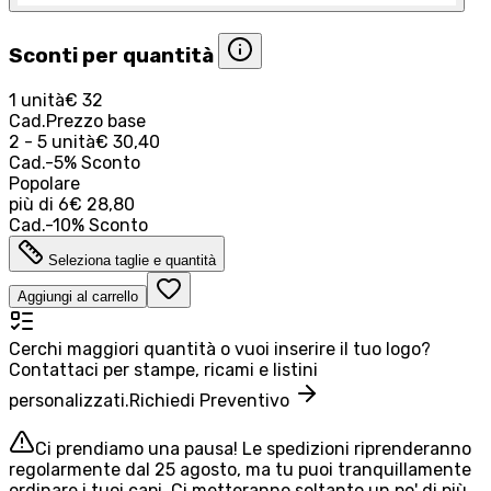
Sconti per quantità
1 unità
€ 32
Cad.
Prezzo base
2 - 5 unità
€ 30,40
Cad.
-
5
%
Sconto
Popolare
più di
6
€ 28,80
Cad.
-
10
%
Sconto
Seleziona taglie e quantità
Aggiungi al carrello
Cerchi maggiori quantità o vuoi inserire il tuo logo?
Contattaci per stampe, ricami e listini
personalizzati.
Richiedi Preventivo
Ci prendiamo una pausa! Le spedizioni riprenderanno
regolarmente dal 25 agosto, ma tu puoi tranquillamente
ordinare i tuoi capi. Ci metteranno soltanto un po' di più