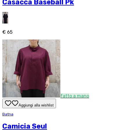
Casacca Baseball Pk
€ 65
fatto a mano
Aggiungi alla wishlist
Batna
Camicia Seul