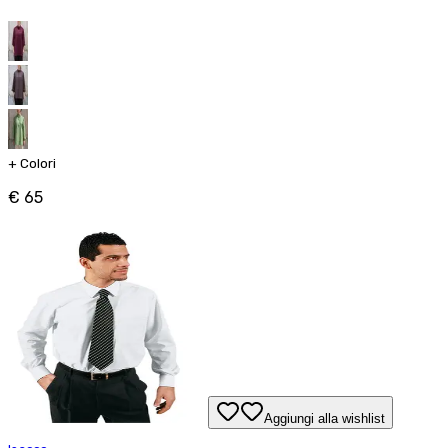
+
Colori
€ 65
Aggiungi alla wishlist