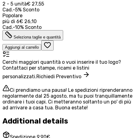
2 - 5 unità
€ 27,55
Cad.
-
5
%
Sconto
Popolare
più di
6
€ 26,10
Cad.
-
10
%
Sconto
Seleziona taglie e quantità
Aggiungi al carrello
Cerchi maggiori quantità o vuoi inserire il tuo logo?
Contattaci per stampe, ricami e listini
personalizzati.
Richiedi Preventivo
Ci prendiamo una pausa! Le spedizioni riprenderanno
regolarmente dal 25 agosto, ma tu puoi tranquillamente
ordinare i tuoi capi. Ci metteranno soltanto un po' di più
ad arrivare a casa tua. Buona estate!
Additional details
Spedizione 9,90€