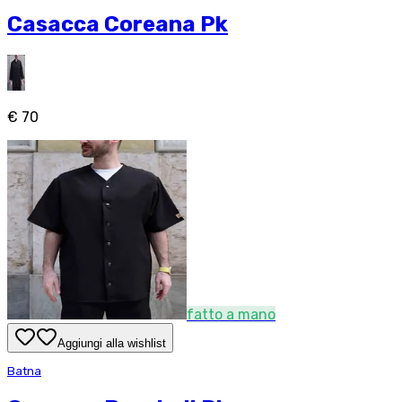
Casacca Coreana Pk
€ 70
fatto a mano
Aggiungi alla wishlist
Batna