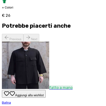
+
Colori
€ 26
Potrebbe piacerti anche
Previous
Next
fatto a mano
Aggiungi alla wishlist
Batna