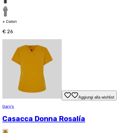
+
Colori
€ 26
Aggiungi alla wishlist
Gary's
Casacca Donna Rosalía