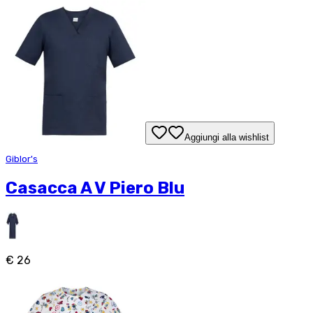
Aggiungi alla wishlist
Giblor's
Casacca A V Piero Blu
€ 26