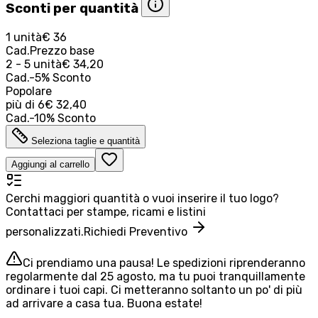
Sconti per quantità
1 unità
€ 36
Cad.
Prezzo base
2 - 5 unità
€ 34,20
Cad.
-
5
%
Sconto
Popolare
più di
6
€ 32,40
Cad.
-
10
%
Sconto
Seleziona taglie e quantità
Aggiungi al carrello
Cerchi maggiori quantità o vuoi inserire il tuo logo?
Contattaci per stampe, ricami e listini
personalizzati.
Richiedi Preventivo
Ci prendiamo una pausa! Le spedizioni riprenderanno
regolarmente dal 25 agosto, ma tu puoi tranquillamente
ordinare i tuoi capi. Ci metteranno soltanto un po' di più
ad arrivare a casa tua. Buona estate!