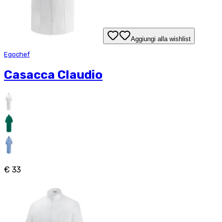
Aggiungi alla wishlist
Egochef
Casacca Claudio
€ 33