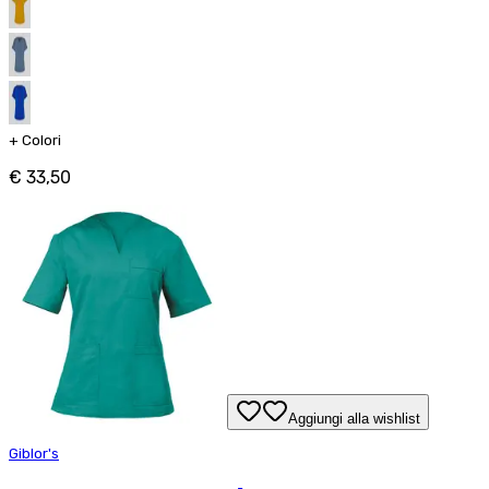
+
Colori
€ 33,50
Aggiungi alla wishlist
Giblor's