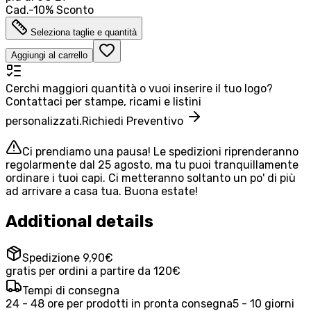
Cad.
-
10
%
Sconto
Seleziona taglie e quantità
Aggiungi al carrello
Cerchi maggiori quantità o vuoi inserire il tuo logo?
Contattaci per stampe, ricami e listini
personalizzati.
Richiedi Preventivo
Ci prendiamo una pausa! Le spedizioni riprenderanno
regolarmente dal 25 agosto, ma tu puoi tranquillamente
ordinare i tuoi capi. Ci metteranno soltanto un po' di più
ad arrivare a casa tua. Buona estate!
Additional details
Spedizione 9,90€
gratis per ordini a partire da 120€
Tempi di consegna
24 - 48 ore per prodotti in pronta consegna
5 - 10 giorni