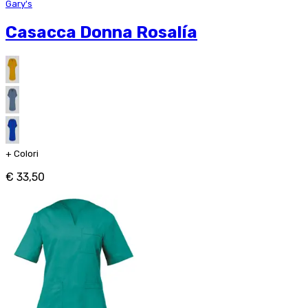
Gary's
Casacca Donna Rosalía
+
Colori
€ 33,50