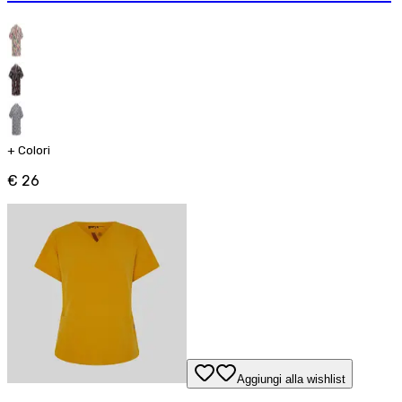
+
Colori
€ 26
Aggiungi alla wishlist