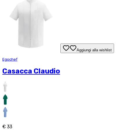
Aggiungi alla wishlist
Egochef
Casacca Claudio
€ 33