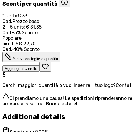
Sconti per quantità
1 unità
€ 33
Cad.
Prezzo base
2 - 5 unità
€ 31,35
Cad.
-
5
%
Sconto
Popolare
più di
6
€ 29,70
Cad.
-
10
%
Sconto
Seleziona taglie e quantità
Aggiungi al carrello
Cerchi maggiori quantità o vuoi inserire il tuo logo?
Contatt
Ci prendiamo una pausa! Le spedizioni riprenderanno reg
arrivare a casa tua. Buona estate!
Additional details
Spedizione 9,90€