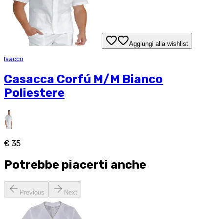
Aggiungi alla wishlist
Isacco
Casacca Corfú M/M Bianco
Poliestere
€ 35
Potrebbe piacerti anche
Previous
Next