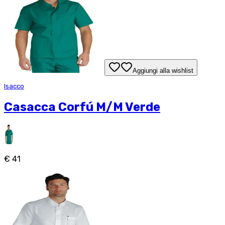
Aggiungi alla wishlist
Isacco
Casacca Corfú M/M Verde
€ 41