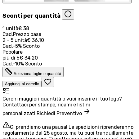
Sconti per quantità
1 unità
€ 38
Cad.
Prezzo base
2 - 5 unità
€ 36,10
Cad.
-
5
%
Sconto
Popolare
più di
6
€ 34,20
Cad.
-
10
%
Sconto
Seleziona taglie e quantità
Aggiungi al carrello
Cerchi maggiori quantità o vuoi inserire il tuo logo?
Contattaci per stampe, ricami e listini
personalizzati.
Richiedi Preventivo
Ci prendiamo una pausa! Le spedizioni riprenderanno
regolarmente dal 25 agosto, ma tu puoi tranquillamente
ordinare i tuoi capi. Ci metteranno soltanto un po' di più