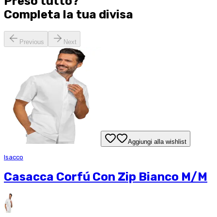
Preso tutto?
Completa la tua
divisa
Previous
Next
Aggiungi alla wishlist
Isacco
Casacca Corfú Con Zip Bianco M/M