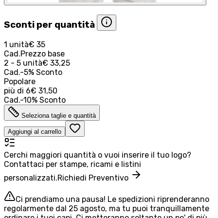
Sconti per quantità
1 unità
€ 35
Cad.
Prezzo base
2 - 5 unità
€ 33,25
Cad.
-
5
%
Sconto
Popolare
più di
6
€ 31,50
Cad.
-
10
%
Sconto
Seleziona taglie e quantità
Aggiungi al carrello
Cerchi maggiori quantità o vuoi inserire il tuo logo?
Contattaci per stampe, ricami e listini
personalizzati.
Richiedi Preventivo
Ci prendiamo una pausa! Le spedizioni riprenderanno
regolarmente dal 25 agosto, ma tu puoi tranquillamente
ordinare i tuoi capi. Ci metteranno soltanto un po' di più