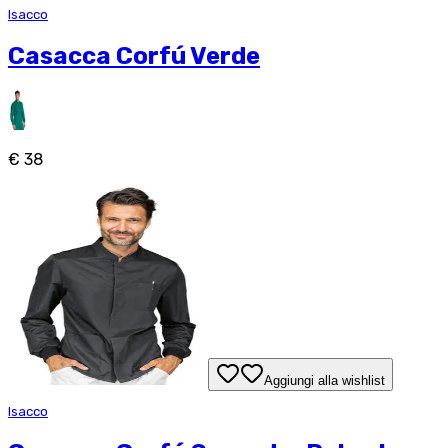
Isacco
Casacca Corfú Verde
€ 38
Aggiungi alla wishlist
Isacco