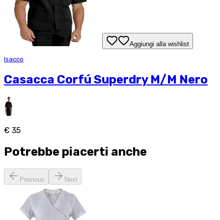
Aggiungi alla wishlist
Isacco
Casacca Corfú Superdry M/M Nero
€ 35
Potrebbe piacerti anche
Previous
Next