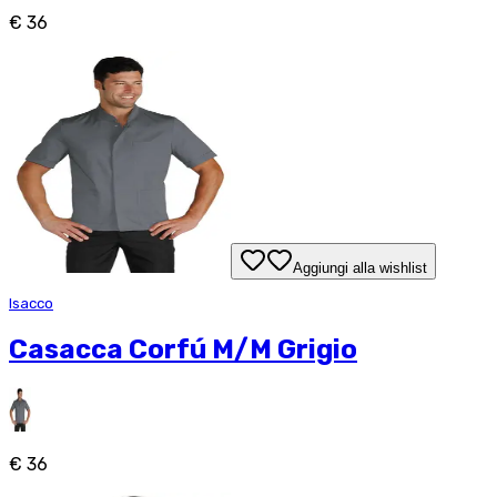
€ 36
Aggiungi alla wishlist
Isacco
Casacca Corfú M/M Grigio
€ 36