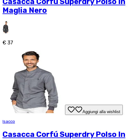
Casacca Corfú Superdry Polso In
Maglia Nero
€ 37
Aggiungi alla wishlist
Isacco
Casacca Corfú Superdry Polso In