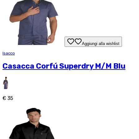
Aggiungi alla wishlist
Isacco
Casacca Corfú Superdry M/M Blu
€ 35