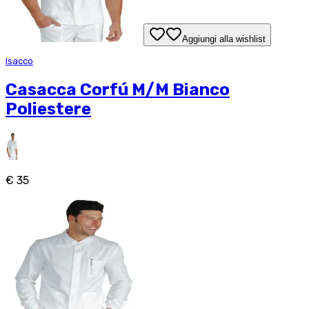
Aggiungi alla wishlist
Isacco
Casacca Corfú M/M Bianco
Poliestere
€ 35