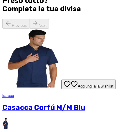
Preso tutto?
Completa la tua
divisa
Previous
Next
Aggiungi alla wishlist
Isacco
Casacca Corfú M/M Blu