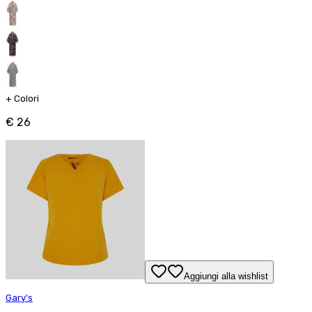
+
Colori
€ 26
Aggiungi alla wishlist
Gary's