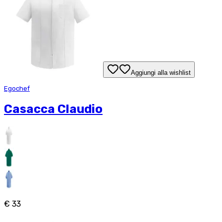
Aggiungi alla wishlist
Egochef
Casacca Claudio
€ 33