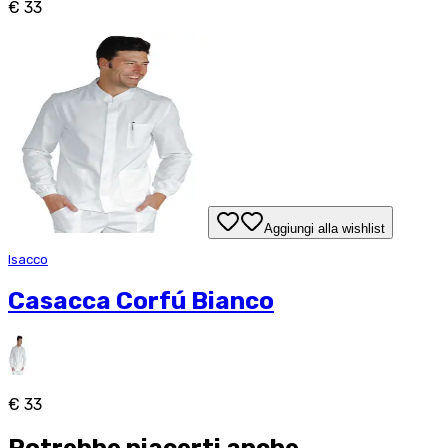
€ 33
Aggiungi alla wishlist
Isacco
Casacca Corfú Bianco
€ 33
Potrebbe piacerti anche