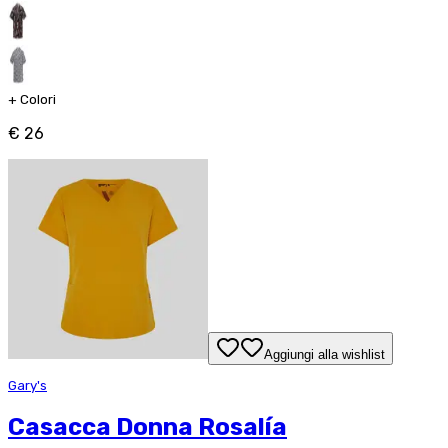
+
Colori
€ 26
Aggiungi alla wishlist
Gary's
Casacca Donna Rosalía