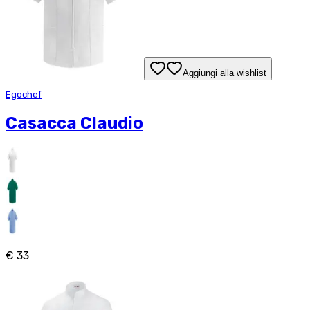
Aggiungi alla wishlist
Egochef
Casacca Claudio
€ 33