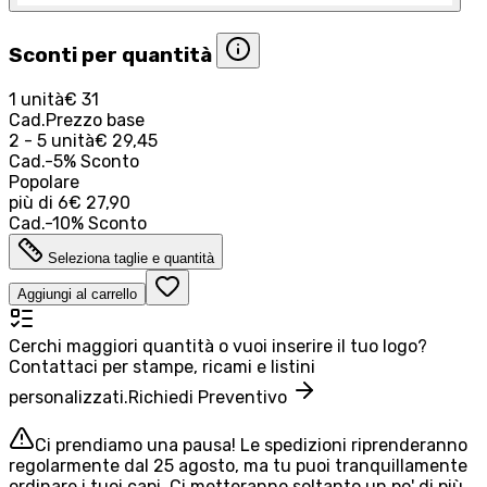
Sconti per quantità
1 unità
€ 31
Cad.
Prezzo base
2 - 5 unità
€ 29,45
Cad.
-
5
%
Sconto
Popolare
più di
6
€ 27,90
Cad.
-
10
%
Sconto
Seleziona taglie e quantità
Aggiungi al carrello
Cerchi maggiori quantità o vuoi inserire il tuo logo?
Contattaci per stampe, ricami e listini
personalizzati.
Richiedi Preventivo
Ci prendiamo una pausa! Le spedizioni riprenderanno
regolarmente dal 25 agosto, ma tu puoi tranquillamente
ordinare i tuoi capi. Ci metteranno soltanto un po' di più