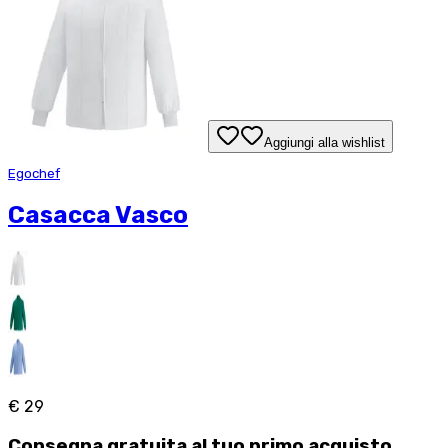
Aggiungi alla wishlist
Egochef
Casacca Vasco
€ 29
Consegna
gratuita
al tuo primo acquisto