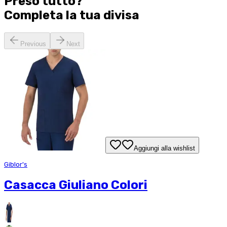
Preso tutto?
Completa la tua
divisa
Previous
Next
Aggiungi alla wishlist
Giblor's
Casacca Giuliano Colori