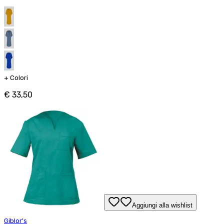
+
Colori
€ 33,50
Aggiungi alla wishlist
Giblor's