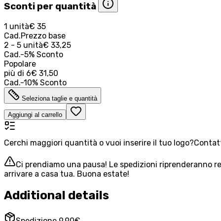
Sconti per quantità
1 unità
€ 35
Cad.
Prezzo base
2 - 5 unità
€ 33,25
Cad.
-
5
%
Sconto
Popolare
più di
6
€ 31,50
Cad.
-
10
%
Sconto
Seleziona taglie e quantità
Aggiungi al carrello
Cerchi maggiori quantità o vuoi inserire il tuo logo?
Contatt
Ci prendiamo una pausa! Le spedizioni riprenderanno reg
arrivare a casa tua. Buona estate!
Additional details
Spedizione 9,90€