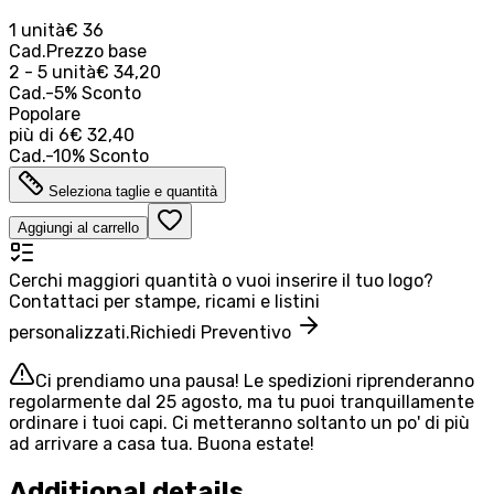
1 unità
€ 36
Cad.
Prezzo base
2 - 5 unità
€ 34,20
Cad.
-
5
%
Sconto
Popolare
più di
6
€ 32,40
Cad.
-
10
%
Sconto
Seleziona taglie e quantità
Aggiungi al carrello
Cerchi maggiori quantità o vuoi inserire il tuo logo?
Contattaci per stampe, ricami e listini
personalizzati.
Richiedi Preventivo
Ci prendiamo una pausa! Le spedizioni riprenderanno
regolarmente dal 25 agosto, ma tu puoi tranquillamente
ordinare i tuoi capi. Ci metteranno soltanto un po' di più
ad arrivare a casa tua. Buona estate!
Additional details