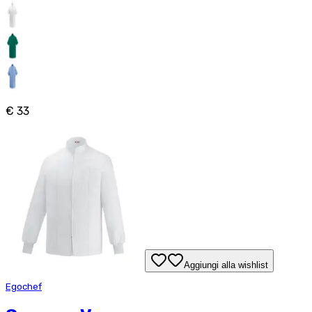
€ 33
Aggiungi alla wishlist
Egochef