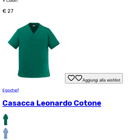
+
Colori
€ 27
Aggiungi alla wishlist
Egochef
Casacca Leonardo Cotone