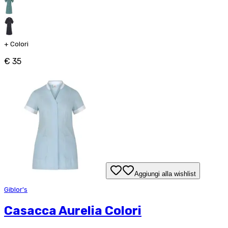
+
Colori
€ 35
Aggiungi alla wishlist
Giblor's
Casacca Aurelia Colori