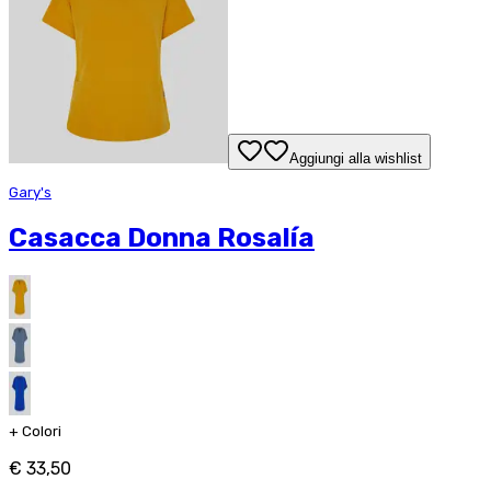
Aggiungi alla wishlist
Gary's
Casacca Donna Rosalía
+
Colori
€ 33,50