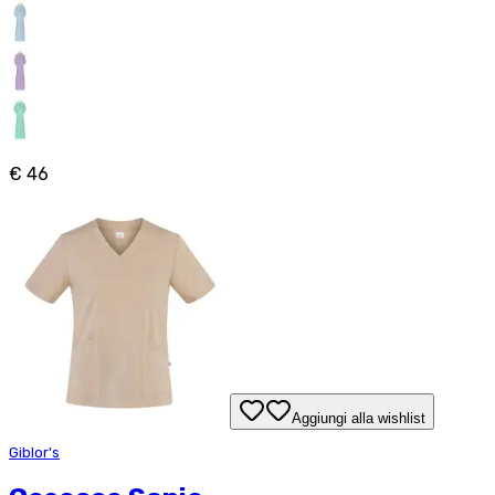
€ 46
Aggiungi alla wishlist
Giblor's