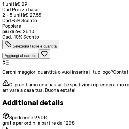
1 unità
€ 29
Cad.
Prezzo base
2 - 5 unità
€ 27,55
Cad.
-
5
%
Sconto
Popolare
più di
6
€ 26,10
Cad.
-
10
%
Sconto
Seleziona taglie e quantità
Aggiungi al carrello
Cerchi maggiori quantità o vuoi inserire il tuo logo?
Contatt
Ci prendiamo una pausa! Le spedizioni riprenderanno reg
arrivare a casa tua. Buona estate!
Additional details
Spedizione 9,90€
gratis per ordini a partire da 120€