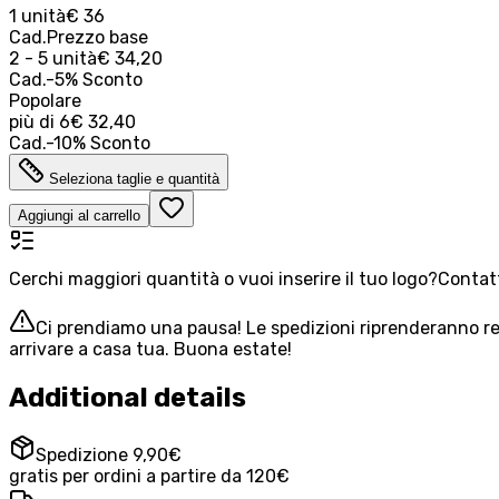
1 unità
€ 36
Cad.
Prezzo base
2 - 5 unità
€ 34,20
Cad.
-
5
%
Sconto
Popolare
più di
6
€ 32,40
Cad.
-
10
%
Sconto
Seleziona taglie e quantità
Aggiungi al carrello
Cerchi maggiori quantità o vuoi inserire il tuo logo?
Contatt
Ci prendiamo una pausa! Le spedizioni riprenderanno reg
arrivare a casa tua. Buona estate!
Additional details
Spedizione 9,90€
gratis per ordini a partire da 120€