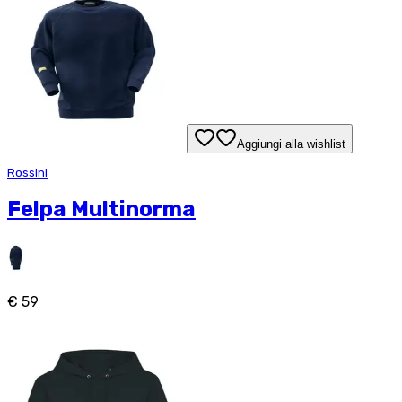
Aggiungi alla wishlist
Rossini
Felpa Multinorma
€ 59