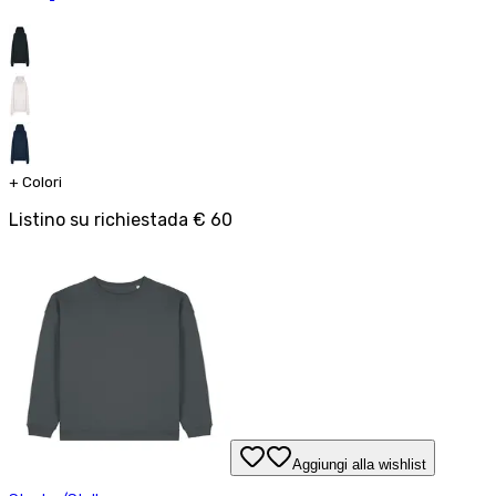
+
Colori
Listino su richiesta
da
€ 60
Aggiungi alla wishlist