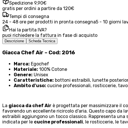
Spedizione 9,90€
gratis per ordini a partire da 120€
Tempi di consegna
24 - 48 ore per prodotti in pronta consegna
5 - 10 giorni la
Hai la partita IVA?
puoi richiedere la fattura in fase di acquisto
Descrizione
Scheda Tecnica
Giacca Chef Air – Cod: 2016
Marca:
Egochef
Materiale:
100% Cotone
Genere:
Unisex
Caratteristiche:
bottoni estraibili, lunette posterior
Ambito d'uso:
cucine professionali, rosticcerie, tav
La
giacca da chef Air
è progettata per massimizzare il comf
favorendo un eccellente ricircolo d'aria. Questo capo da la
estraibili aggiungono un tocco classico. Rappresenta una 
indicata per le
cucine professionali
, le rosticcerie, le t