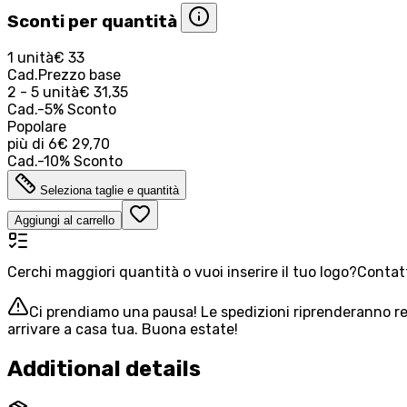
Sconti per quantità
1 unità
€ 33
Cad.
Prezzo base
2 - 5 unità
€ 31,35
Cad.
-
5
%
Sconto
Popolare
più di
6
€ 29,70
Cad.
-
10
%
Sconto
Seleziona taglie e quantità
Aggiungi al carrello
Cerchi maggiori quantità o vuoi inserire il tuo logo?
Contatt
Ci prendiamo una pausa! Le spedizioni riprenderanno reg
arrivare a casa tua. Buona estate!
Additional details