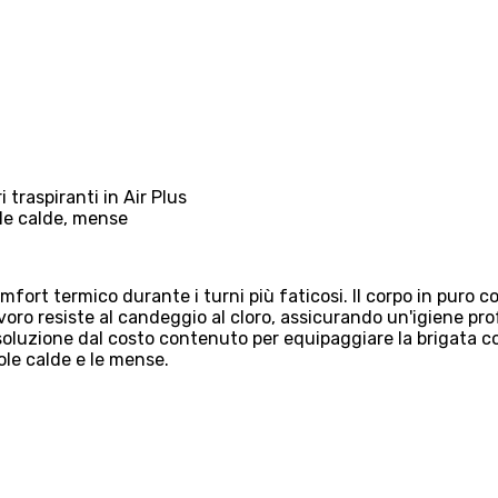
i traspiranti in Air Plus
ole calde, mense
ort termico durante i turni più faticosi. Il corpo in puro cot
voro resiste al candeggio al cloro, assicurando un'igiene pr
soluzione dal costo contenuto per equipaggiare la brigata c
avole calde e le mense.