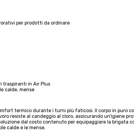
vorativi per prodotti da ordinare
i traspiranti in Air Plus
ole calde, mense
ort termico durante i turni più faticosi. Il corpo in puro cot
voro resiste al candeggio al cloro, assicurando un'igiene pr
soluzione dal costo contenuto per equipaggiare la brigata c
avole calde e le mense.