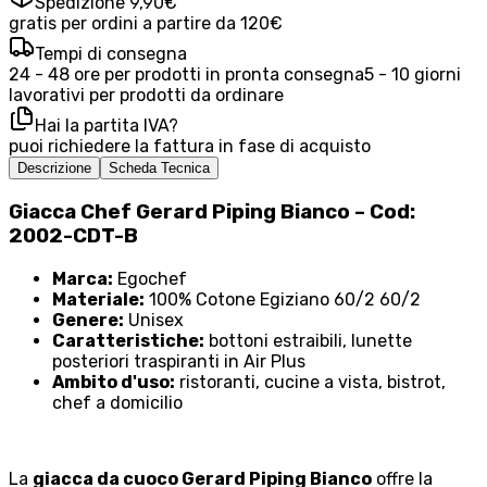
Spedizione 9,90€
gratis per ordini a partire da 120€
Tempi di consegna
24 - 48 ore per prodotti in pronta consegna
5 - 10 giorni
lavorativi per prodotti da ordinare
Hai la partita IVA?
puoi richiedere la fattura in fase di acquisto
Descrizione
Scheda Tecnica
Giacca Chef Gerard Piping Bianco – Cod:
2002-CDT-B
Marca:
Egochef
Materiale:
100% Cotone Egiziano 60/2 60/2
Genere:
Unisex
Caratteristiche:
bottoni estraibili, lunette
posteriori traspiranti in Air Plus
Ambito d'uso:
ristoranti, cucine a vista, bistrot,
chef a domicilio
La
giacca da cuoco Gerard Piping Bianco
offre la