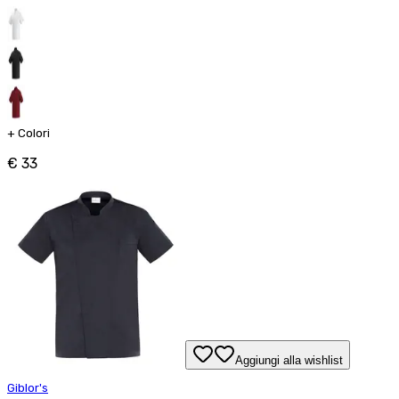
+
Colori
€ 33
Aggiungi alla wishlist
Giblor's