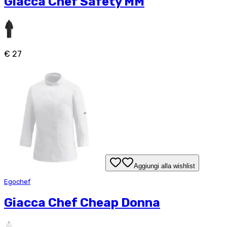
Giacca Chef Safety MM
€ 27
Aggiungi alla wishlist
Egochef
Giacca Chef Cheap Donna