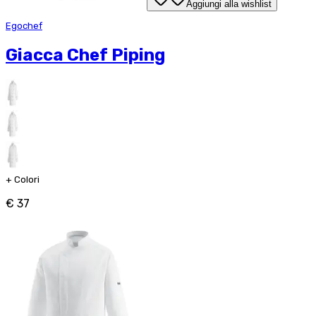
Aggiungi alla wishlist
Egochef
Giacca Chef Piping
+
Colori
€ 37