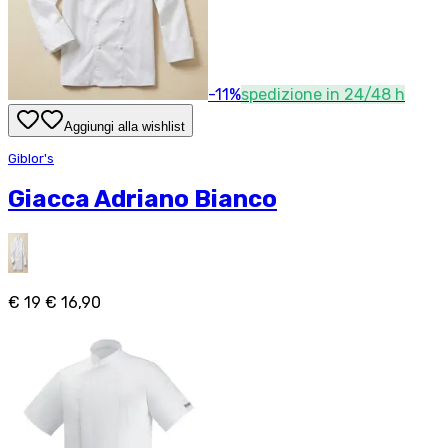
-
11
%
spedizione in 24/48 h
Aggiungi alla wishlist
Giblor's
Giacca Adriano Bianco
€ 19
€ 16,90