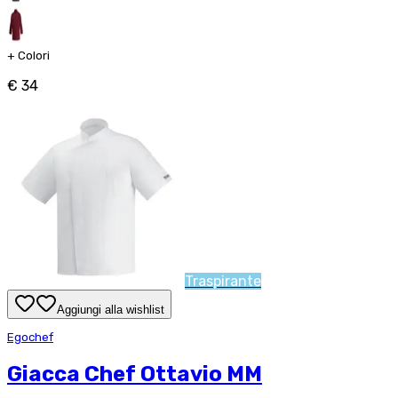
+
Colori
€ 34
Traspirante
Aggiungi alla wishlist
Egochef
Giacca Chef Ottavio MM