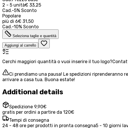
2 - 5 unità
€ 33,25
Cad.
-
5
%
Sconto
Popolare
più di
6
€ 31,50
Cad.
-
10
%
Sconto
Seleziona taglie e quantità
Aggiungi al carrello
Cerchi maggiori quantità o vuoi inserire il tuo logo?
Contatt
Ci prendiamo una pausa! Le spedizioni riprenderanno reg
arrivare a casa tua. Buona estate!
Additional details
Spedizione 9,90€
gratis per ordini a partire da 120€
Tempi di consegna
24 - 48 ore per prodotti in pronta consegna
5 - 10 giorni la