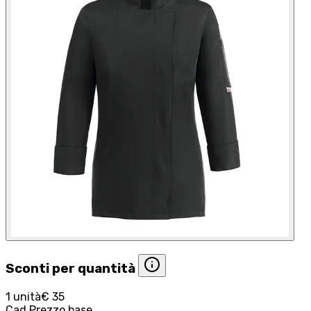
Sconti per quantità
1 unità
€ 35
Cad.
Prezzo base