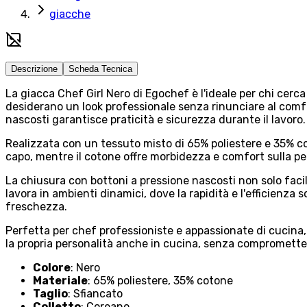
giacche
Descrizione
Scheda Tecnica
La giacca Chef Girl Nero di Egochef è l'ideale per chi cerca 
desiderano un look professionale senza rinunciare al comfor
nascosti garantisce praticità e sicurezza durante il lavoro.
Realizzata con un tessuto misto di 65% poliestere e 35% cot
capo, mentre il cotone offre morbidezza e comfort sulla pel
La chiusura con bottoni a pressione nascosti non solo faci
lavora in ambienti dinamici, dove la rapidità e l'efficienza
freschezza.
Perfetta per chef professioniste e appassionate di cucina,
la propria personalità anche in cucina, senza comprometter
Colore
: Nero
Materiale
: 65% poliestere, 35% cotone
Taglio
: Sfiancato
Colletto
: Coreano