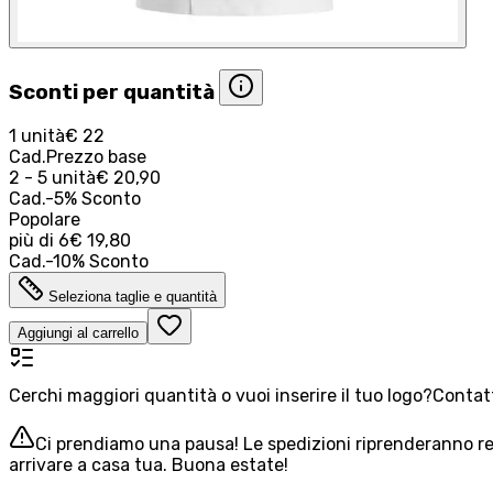
Sconti per quantità
1 unità
€ 22
Cad.
Prezzo base
2 - 5 unità
€ 20,90
Cad.
-
5
%
Sconto
Popolare
più di
6
€ 19,80
Cad.
-
10
%
Sconto
Seleziona taglie e quantità
Aggiungi al carrello
Cerchi maggiori quantità o vuoi inserire il tuo logo?
Contatt
Ci prendiamo una pausa! Le spedizioni riprenderanno reg
arrivare a casa tua. Buona estate!