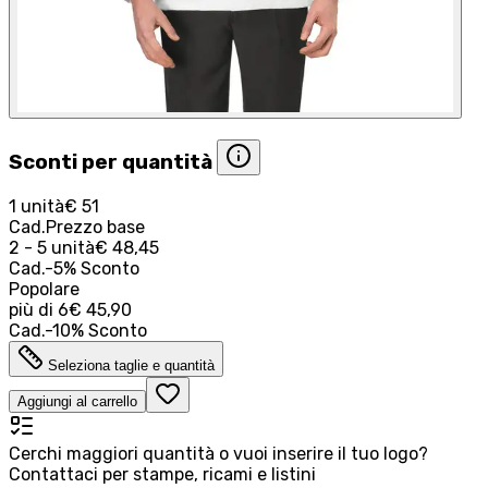
Sconti per quantità
1 unità
€ 51
Cad.
Prezzo base
2 - 5 unità
€ 48,45
Cad.
-
5
%
Sconto
Popolare
più di
6
€ 45,90
Cad.
-
10
%
Sconto
Seleziona taglie e quantità
Aggiungi al carrello
Cerchi maggiori quantità o vuoi inserire il tuo logo?
Contattaci per stampe, ricami e listini