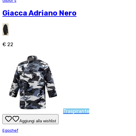
Giblor's
Giacca Adriano Nero
€ 22
Traspirante
Aggiungi alla wishlist
Egochef