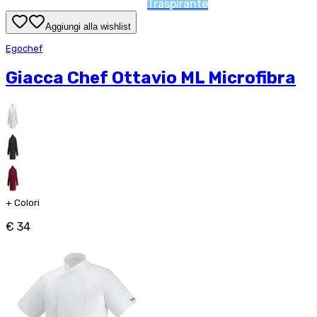
Traspirante
Aggiungi alla wishlist
Egochef
Giacca Chef Ottavio ML Microfibra
+
Colori
€ 34