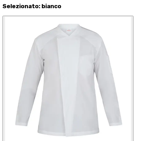
Selezionato
:
bianco