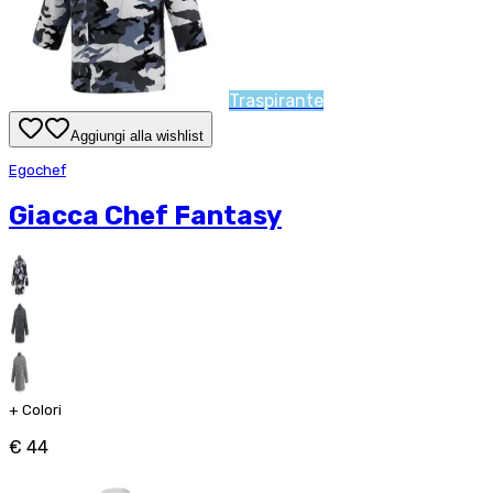
Traspirante
Aggiungi alla wishlist
Egochef
Giacca Chef Fantasy
+
Colori
€ 44