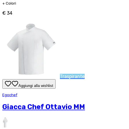
+
Colori
€ 34
Traspirante
Aggiungi alla wishlist
Egochef
Giacca Chef Ottavio MM