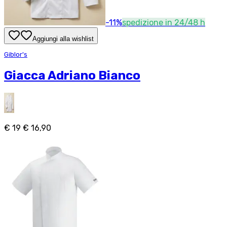
-
11
%
spedizione in 24/48 h
Aggiungi alla wishlist
Giblor's
Giacca Adriano Bianco
€ 19
€ 16,90