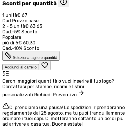
Sconti per quantità
1 unità
€ 67
Cad.
Prezzo base
2 - 5 unità
€ 63,65
Cad.
-
5
%
Sconto
Popolare
più di
6
€ 60,30
Cad.
-
10
%
Sconto
Seleziona taglie e quantità
Aggiungi al carrello
Cerchi maggiori quantità o vuoi inserire il tuo logo?
Contattaci per stampe, ricami e listini
personalizzati.
Richiedi Preventivo
Ci prendiamo una pausa! Le spedizioni riprenderanno
regolarmente dal 25 agosto, ma tu puoi tranquillamente
ordinare i tuoi capi. Ci metteranno soltanto un po' di più
ad arrivare a casa tua. Buona estate!