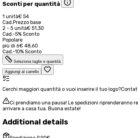
Sconti per quantità
1 unità
€ 54
Cad.
Prezzo base
2 - 5 unità
€ 51,30
Cad.
-
5
%
Sconto
Popolare
più di
6
€ 48,60
Cad.
-
10
%
Sconto
Seleziona taglie e quantità
Aggiungi al carrello
Cerchi maggiori quantità o vuoi inserire il tuo logo?
Contatt
Ci prendiamo una pausa! Le spedizioni riprenderanno reg
arrivare a casa tua. Buona estate!
Additional details
Spedizione 9,90€