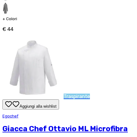
+
Colori
€ 44
Traspirante
Aggiungi alla wishlist
Egochef
Giacca Chef Ottavio ML Microfibra