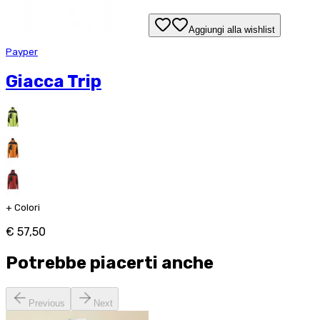
Aggiungi alla wishlist
Payper
Giacca Trip
+
Colori
€ 57,50
Potrebbe piacerti anche
Previous
Next