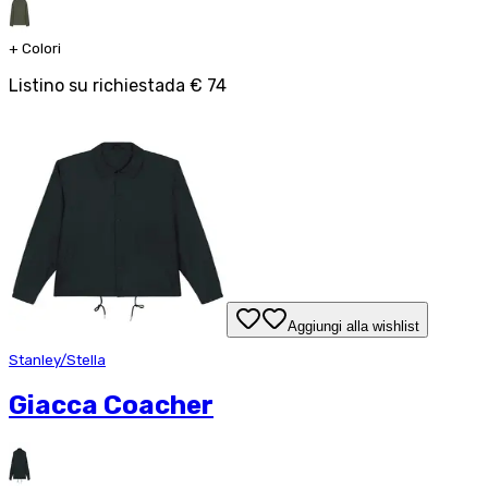
+
Colori
Listino su richiesta
da
€ 74
Aggiungi alla wishlist
Stanley/Stella
Giacca Coacher