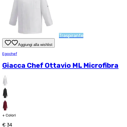
Traspirante
Aggiungi alla wishlist
Egochef
Giacca Chef Ottavio ML Microfibra
+
Colori
€ 34