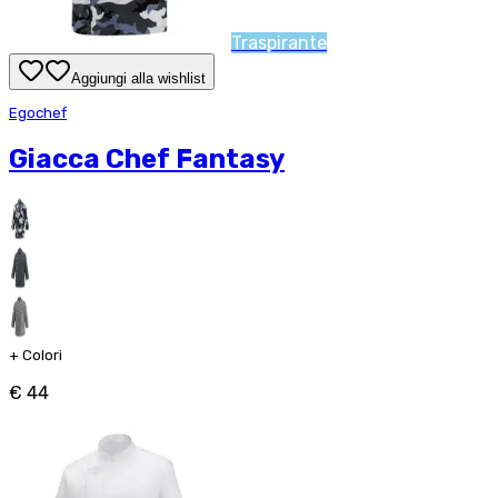
Traspirante
Aggiungi alla wishlist
Egochef
Giacca Chef Fantasy
+
Colori
€ 44