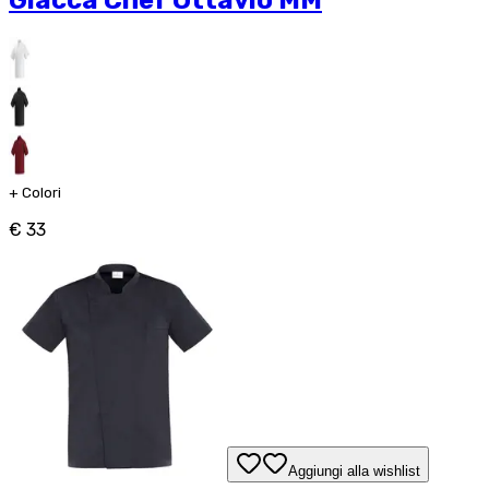
Giacca Chef Ottavio MM
+
Colori
€ 33
Aggiungi alla wishlist