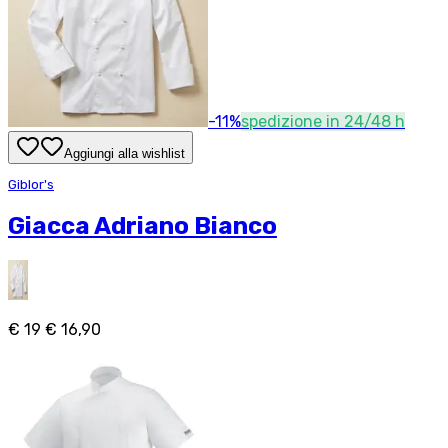
-
11
%
spedizione in 24/48 h
Aggiungi alla wishlist
Giblor's
Giacca Adriano Bianco
€ 19
€ 16,90