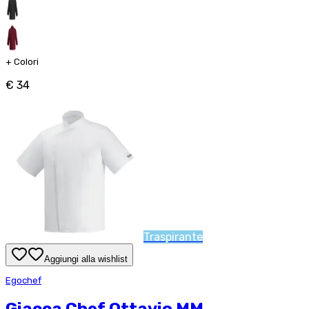
+
Colori
€ 34
Traspirante
Aggiungi alla wishlist
Egochef