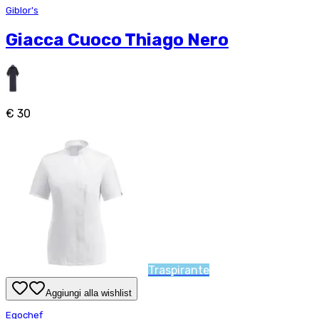
Giblor's
Giacca Cuoco Thiago Nero
€ 30
Traspirante
Aggiungi alla wishlist
Egochef