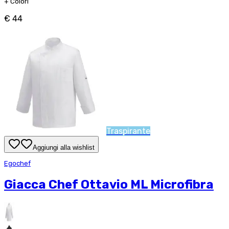
+
Colori
€ 44
Traspirante
Aggiungi alla wishlist
Egochef
Giacca Chef Ottavio ML Microfibra