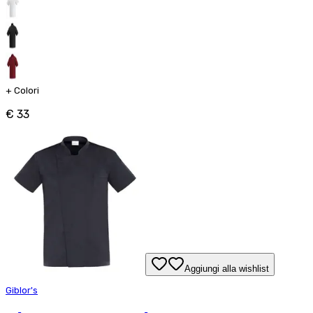
+
Colori
€ 33
Aggiungi alla wishlist
Giblor's