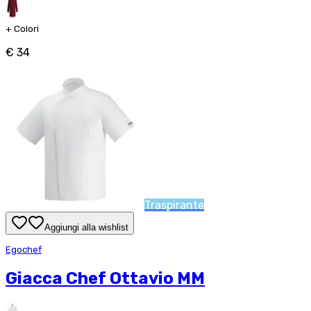
+
Colori
€ 34
Traspirante
Aggiungi alla wishlist
Egochef
Giacca Chef Ottavio MM