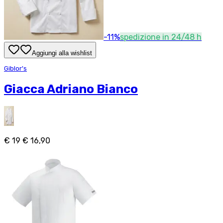
-
11
%
spedizione in 24/48 h
Aggiungi alla wishlist
Giblor's
Giacca Adriano Bianco
€ 19
€ 16,90