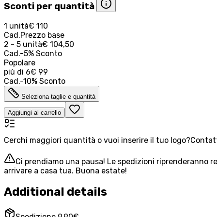
Sconti per quantità
1 unità
€ 110
Cad.
Prezzo base
2 - 5 unità
€ 104,50
Cad.
-
5
%
Sconto
Popolare
più di
6
€ 99
Cad.
-
10
%
Sconto
Seleziona taglie e quantità
Aggiungi al carrello
Cerchi maggiori quantità o vuoi inserire il tuo logo?
Contatt
Ci prendiamo una pausa! Le spedizioni riprenderanno reg
arrivare a casa tua. Buona estate!
Additional details
Spedizione 9,90€