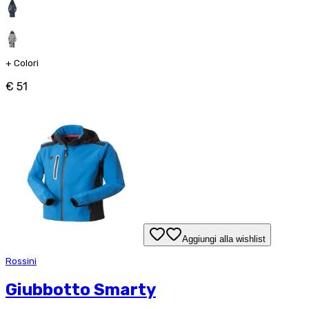
+
Colori
€ 51
Aggiungi alla wishlist
Rossini
Giubbotto Smarty