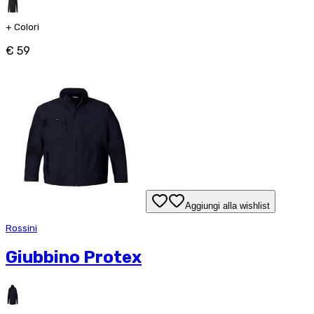
+
Colori
€ 59
Aggiungi alla wishlist
Rossini
Giubbino Protex