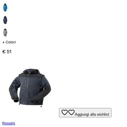
+
Colori
€ 51
Aggiungi alla wishlist
Rossini