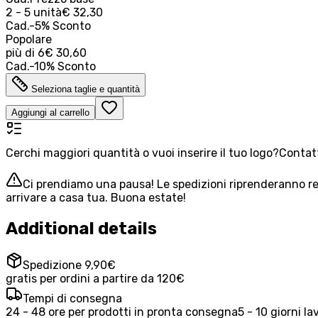
2 - 5 unità
€ 32,30
Cad.
-
5
%
Sconto
Popolare
più di
6
€ 30,60
Cad.
-
10
%
Sconto
Seleziona taglie e quantità
Aggiungi al carrello
Cerchi maggiori quantità o vuoi inserire il tuo logo?
Contatt
Ci prendiamo una pausa! Le spedizioni riprenderanno reg
arrivare a casa tua. Buona estate!
Additional details
Spedizione 9,90€
gratis per ordini a partire da 120€
Tempi di consegna
24 - 48 ore per prodotti in pronta consegna
5 - 10 giorni la