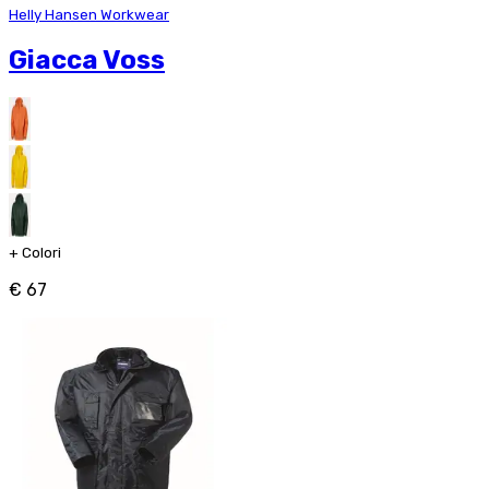
Helly Hansen Workwear
Giacca Voss
+
Colori
€ 67