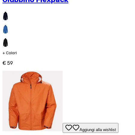
+
Colori
€ 59
Aggiungi alla wishlist