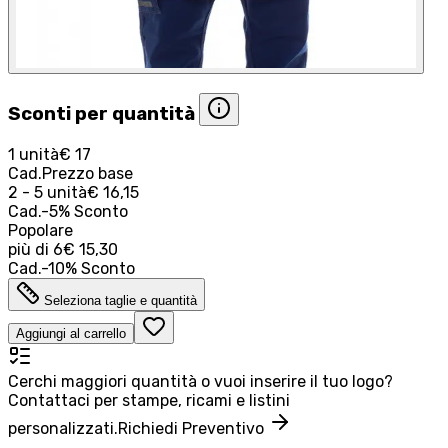
Sconti per quantità
1 unità
€ 17
Cad.
Prezzo base
2 - 5 unità
€ 16,15
Cad.
-
5
%
Sconto
Popolare
più di
6
€ 15,30
Cad.
-
10
%
Sconto
Seleziona taglie e quantità
Aggiungi al carrello
Cerchi maggiori quantità o vuoi inserire il tuo logo?
Contattaci per stampe, ricami e listini
personalizzati.
Richiedi Preventivo