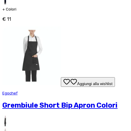
+
Colori
€ 11
Aggiungi alla wishlist
Egochef
Grembiule Short Bip Apron Colori