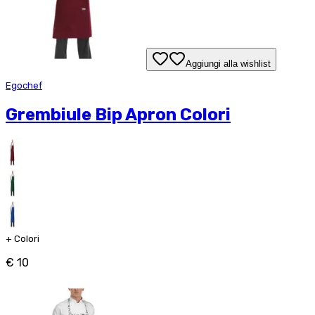
Aggiungi alla wishlist
Egochef
Grembiule Bip Apron Colori
+
Colori
€ 10