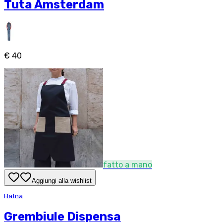
Tuta Amsterdam
€ 40
fatto a mano
Aggiungi alla wishlist
Batna
Grembiule Dispensa