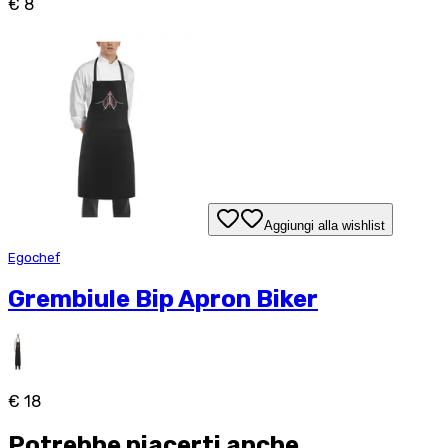
€ 8
Aggiungi alla wishlist
Egochef
Grembiule Bip Apron Biker
€ 18
Potrebbe piacerti anche