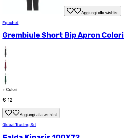
Aggiungi alla wishlist
Egochef
Grembiule Short Bip Apron Colori
+
Colori
€ 12
Aggiungi alla wishlist
Global Trading Srl
Falda Kiparis 100X72