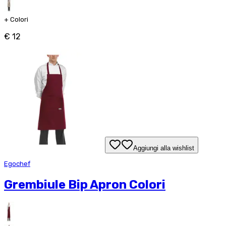
+
Colori
€ 12
Aggiungi alla wishlist
Egochef
Grembiule Bip Apron Colori