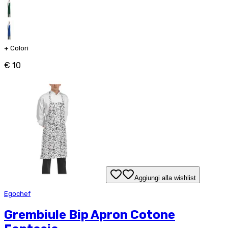
+
Colori
€ 10
Aggiungi alla wishlist
Egochef
Grembiule Bip Apron Cotone