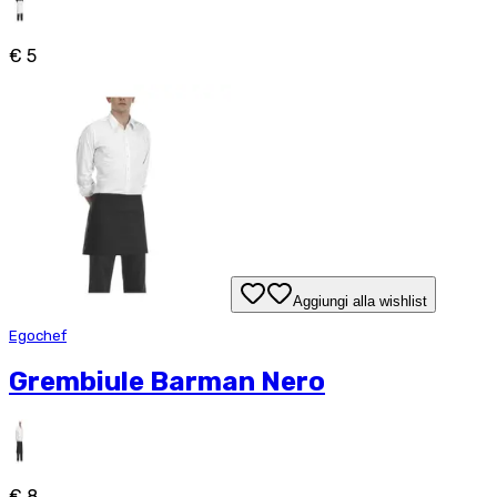
€ 5
Aggiungi alla wishlist
Egochef
Grembiule Barman Nero
€ 8